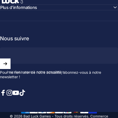
Plus d'informations
Nous suivre
Inscrivez-vous à notre newsletter
Pour ne rien rater de notre actualité, abonnez-vous à notre
newsletter !
Facebook
Instagram
YouTube
TikTok
© 2026 Bad Luck Games - Tous droits réservés.
Commerce