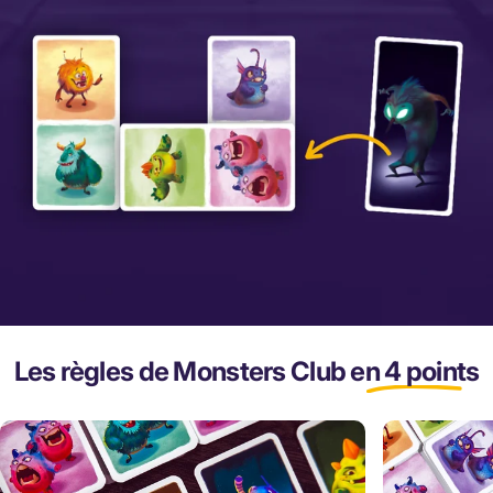
...
et
étendez
votre
famille
!
Les règles de Monsters Club
en 4 points
Restez discret afin d'éviter que vos adversaires ne
découvrent votre couleur.
Mais attention !
En fin de partie,
le Monstre Noir
sortira de sa tanière pour
recouvrir les petits
monstres et les enlever,
découvrant ainsi de nouveaux