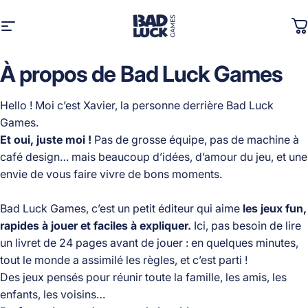
Passer au contenu
Navigation
Bad Luck Games
P
À
propos
de
Bad
Luck
Games
Hello ! Moi c’est Xavier, la personne derrière Bad Luck
Games.
Et oui, juste moi !
Pas de grosse équipe, pas de machine à
café design… mais beaucoup d’idées, d’amour du jeu, et une
envie de vous faire vivre de bons moments.
Bad Luck Games, c’est un petit éditeur qui aime
les jeux fun,
rapides à jouer et faciles à expliquer.
Ici, pas besoin de lire
un livret de 24 pages avant de jouer : en quelques minutes,
tout le monde a assimilé les règles, et c’est parti !
Des jeux pensés pour réunir toute la famille, les amis, les
enfants, les voisins…