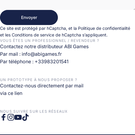
Envoyer
Envoyer
Message
Ce site est protégé par hCaptcha, et la
Politique de confidentialité
et les
Conditions de service
de hCaptcha s’appliquent.
VOUS ÊTES UN PROFESSIONNEL / REVENDEUR ?
Contactez notre distributeur ABI Games
Par mail :
info@abigames.fr
Par téléphone :
+33983201541
UN PROTOTYPE À NOUS PROPOSER ?
Contactez-nous directement par mail
via ce lien
NOUS SUIVRE SUR LES RÉSEAUX
Facebook
Instagram
YouTube
TikTok